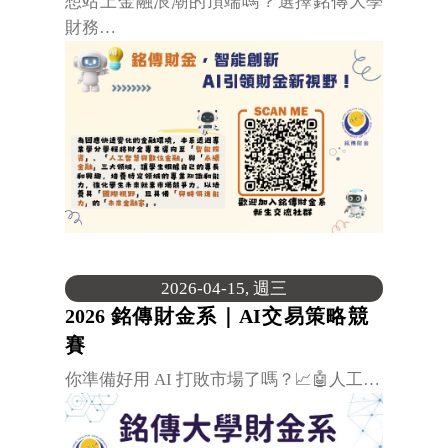
想站上金融浪潮的頂端嗎？選擇銘傳大學
財務…
2026-04-15, 週三
2026 銘傳財金系｜AI交易策略競
賽
你準備好用 AI 打敗市場了嗎？📈🤖人工…