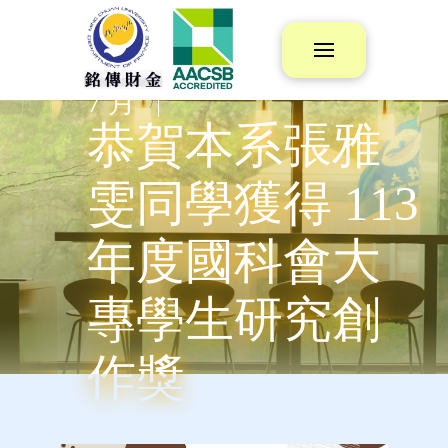
1
/
7 月
/
恭賀本系張雅
雯同學獲得 113
年度國科會大
專學生研究創
作獎
wpmaster / 大專生國科會計畫