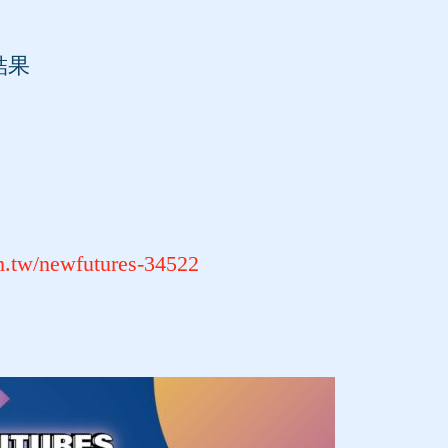
結果
om.tw/newfutures-34522